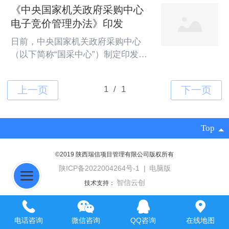
设部办公厅关于《建设工程企业资质
《中央国家机关政府采购中心
标准框架（征求意见稿）》公开征求
电子竞价管理办法》印发
意见的通知　　　　按照《国务院办
公厅关于印发全国深化“放管服”改革
日前，中央国家机关政府采购中心
优化营商...
（以下简称“国采中心”）制定印发了
《中央国家机关政府采购电子竞价管
理办法》（以下简称《办法》）。此
举旨在贯彻落实中央深化政府采购制
度改革的精神要求，提高采购便利
性，落实政府采购政策功能，进一步
Top
规范电子竞价操作行...
©2019 陕西瑞信项目管理有限公司版权所有
陕ICP备2022004264号-1
|
电脑版
智信云创
技术支持：
电话咨询
微信咨询
QQ咨询
在线地图