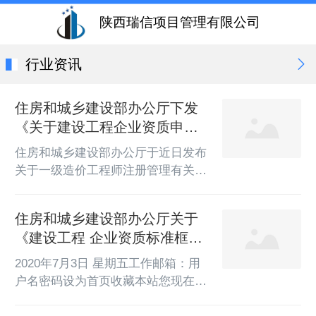
陕西瑞信项目管理有限公司
行业资讯
住房和城乡建设部办公厅下发
《关于建设工程企业资质申请
实行无纸化受理的通知》。自6
住房和城乡建设部办公厅于近日发布
月29日（下周一）起，建设工
关于一级造价工程师注册管理有关事
程企业资质申请统一实行无纸
项的通知（建办标〔2020〕26
化受理。 无纸化受理事项范
号），该通知按照《住房和城乡建设
住房和城乡建设部办公厅关于
围： 我部审批的工程勘察、工
部关于修改<工程造价咨询企业管理
《建设工程 企业资质标准框架
程设计、
办法><注册造价工程师管理办法>的
（征求意见稿）》 公开征求意
决定》（住房和城乡建设部令第50
2020年7月3日 星期五工作邮箱：用
见的通知
号），进一步规...
户名密码设为首页收藏本站您现在的
位置：首页>征求意见住房和城乡建